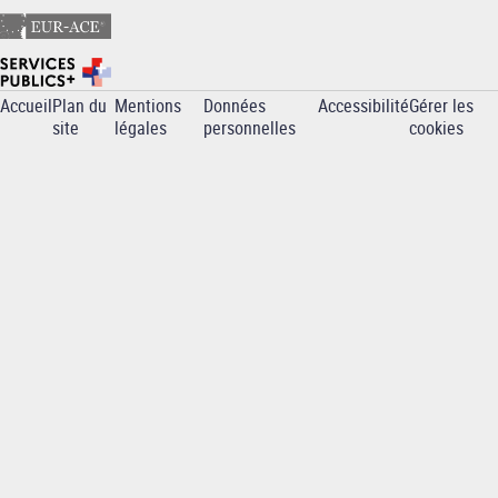
Accueil
Plan du
Mentions
Données
Accessibilité
Gérer les
Pied
site
légales
personnelles
cookies
de
page
-
INP