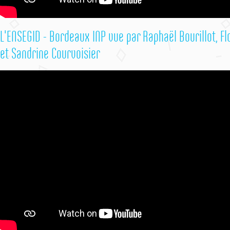
L'ENSEGID - Bordeaux INP vue par Raphaël Bourillot, Fl
et Sandrine Courvoisier