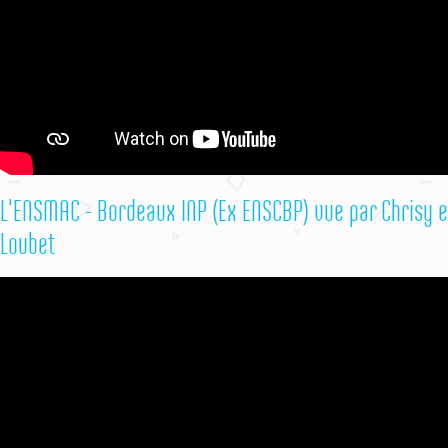
L'ENSMAC - Bordeaux INP (Ex ENSCBP) vue par Chrisy e
Loubet