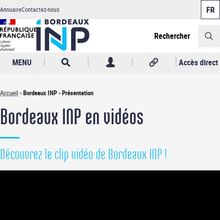
Panneau de gestion des cookies
Aller
Annuaire
Contactez-nous
au
Header
contenu
principal
Rechercher
MENU
Accès direct
Accueil
Bordeaux INP
Présentation
Fil
Bordeaux INP en vidéos
d'Ariane
Découvrez le clip vidéo de Bordeaux INP !