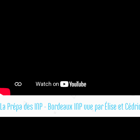
La Prépa des INP - Bordeaux INP vue par Élise et Cédri