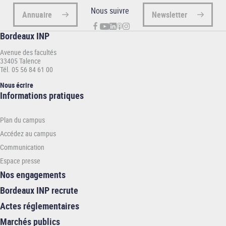
Nous suivre
Annuaire
Newsletter
Bordeaux INP
Avenue des facultés
33405 Talence
Tél. 05 56 84 61 00
Nous écrire
Informations
Informations pratiques
pratiques
-
Plan du campus
INP
Accédez au campus
Communication
Espace presse
Nos engagements
Bordeaux INP recrute
Actes réglementaires
Marchés publics