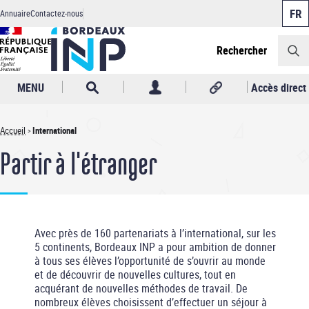
Panneau de gestion des cookies
Aller
Annuaire
Contactez-nous
au
Header
contenu
principal
Rechercher
MENU
Accès direct
Accueil
International
Fil
Partir à l'étranger
d'Ariane
Avec près de 160 partenariats à l’international, sur les
5 continents, Bordeaux INP a pour ambition de donner
à tous ses élèves l’opportunité de s’ouvrir au monde
et de découvrir de nouvelles cultures, tout en
acquérant de nouvelles méthodes de travail. De
nombreux élèves choisissent d’effectuer un séjour à