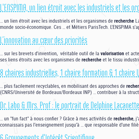
L'ENSPIMA, un lien étroit avec les industriels et les 
… un lien étroit avec les industriels et les organismes de
recherche
La
monde socio-économique. Ces … et Métiers ParisTech. L'ENSPIMA s'ap
L’innovation au cœur des priorités
… sur les brevets d'invention, véritable outil de la
valorisation
et acte
ses liens étroits avec les organismes de
recherche
et le tissu industr
8 chaires industrielles, 1 chaire formation & 1 chaire
… plus facilement recyclables, en mobilisant des approches de
reche
(CNRS/Université de Bordeaux/Bordeaux INP) … contribuer à la struc
Dr. Labo & Mrs. Prof : le portrait de Delphine Lacanett
… un "fun fact" à nous confier ? Grâce à mes activités de
recherche
, 
connaissais pas l’enseignement jusqu’à … que responsable d’une filièr
6 Groupements d'Intérêt Scientifique