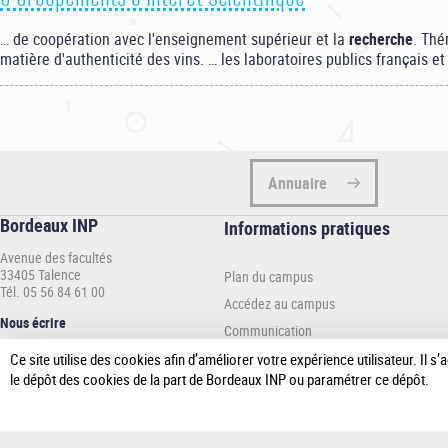
… de coopération avec l'enseignement supérieur et la
recherche
. Thé
matière d'authenticité des vins. … les laboratoires publics français e
Pagination
Annuaire
Bordeaux INP
Informations
Informations pratiques
pratiques
Avenue des facultés
-
33405 Talence
Plan du campus
INP
Tél. 05 56 84 61 00
Accédez au campus
Nous écrire
Communication
Espace presse
Ce site utilise des cookies afin d’améliorer votre expérience utilisateur. Il
le dépôt des cookies de la part de Bordeaux INP ou paramétrer ce dépôt.