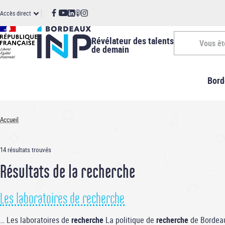
Panneau de gestion des cookies
Aller
ccès
Accès direct
au
contenu
irect
principal
Révélateur des talents
Vous êt
de demain
Vous
Bord
êtes
-
Accueil
Fil
INP
d'Ariane
14 résultats trouvés
Résultats de la recherche
Les laboratoires de recherche
… Les laboratoires de
recherche
La politique de
recherche
de Bordeaux