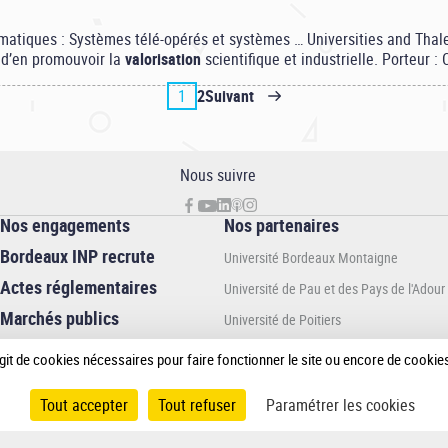
matiques : Systèmes télé-opérés et systèmes … Universities and Thal
t d’en promouvoir la
valorisation
scientifique et industrielle. Porteur :
Page
1
Page
2
Page
Suivant
suivante
Nous suivre
Nos engagements
Nos partenaires
Bordeaux INP recrute
Université Bordeaux Montaigne
Actes réglementaires
Université de Pau et des Pays de l'Adour
Marchés publics
Université de Poitiers
Ressources
Sciences Po Bordeaux
 s’agit de cookies nécessaires pour faire fonctionner le site ou encore de cook
institutionnelles
Bordeaux sciences Agro
Tout accepter
Tout refuser
Paramétrer les cookies
En association avec :