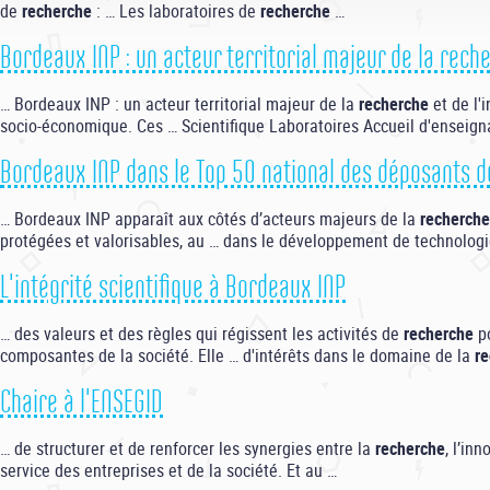
de
recherche
: … Les laboratoires de
recherche
…
Bordeaux INP : un acteur territorial majeur de la reche
… Bordeaux INP : un acteur territorial majeur de la
recherche
et de l'
socio-économique. Ces … Scientifique Laboratoires Accueil d'enseig
Bordeaux INP dans le Top 50 national des déposants de
… Bordeaux INP apparaît aux côtés d’acteurs majeurs de la
recherche
protégées et valorisables, au … dans le développement de technolog
L'intégrité scientifique à Bordeaux INP
… des valeurs et des règles qui régissent les activités de
recherche
po
composantes de la société. Elle … d'intérêts dans le domaine de la
r
Chaire à l'ENSEGID
… de structurer et de renforcer les synergies entre la
recherche
, l’in
service des entreprises et de la société. Et au …