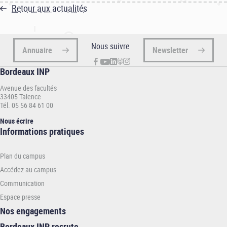
Retour aux actualités
Nous suivre
Annuaire
Newsletter
Bordeaux INP
Avenue des facultés
33405 Talence
Tél. 05 56 84 61 00
Nous écrire
Informations
Informations pratiques
pratiques
-
Plan du campus
INP
Accédez au campus
Communication
Espace presse
Nos engagements
Bordeaux INP recrute