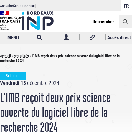
Panneau de gestion des cookies
Aller
Annuaire
Contactez-nous
au
Header
contenu
principal
Rechercher
MENU
Accès direct
Accueil
Actualités
L'IMB reçoit deux prix science ouverte du logiciel libre de la
recherche 2024
Fil
d'Ariane
Sciences
Vendredi 13
décembre 2024
L'IMB reçoit deux prix science
ouverte du logiciel libre de la
recherche 2024