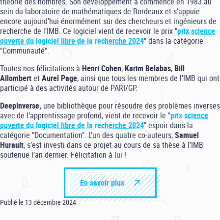
théorie des nombres. Son développement a commencé en 1983 au
sein du laboratoire de mathématiques de Bordeaux et s’appuie
encore aujourd’hui énormément sur des chercheurs et ingénieurs de
recherche de l’IMB. Ce logiciel vient de recevoir le prix "
prix science
ouverte du logiciel libre de la recherche 2024
" dans la catégorie
"Communauté".
Toutes nos félicitations à
Henri Cohen
,
Karim Belabas
,
Bill
Allombert
et
Aurel Page
, ainsi que tous les membres de l’IMB qui ont
participé à des activités autour de PARI/GP.
DeepInverse,
une bibliothèque pour résoudre des problèmes inverses
avec de l’apprentissage profond, vient de recevoir le "
prix science
ouverte du logiciel libre de la recherche 2024
" espoir dans la
catégorie "Documentation". L’un des quatre co-auteurs,
Samuel
Hurault
, s’est investi dans ce projet au cours de sa thèse à l’IMB
soutenue l’an dernier. Félicitation à lui !
En savoir plus
Publié le 13 décembre 2024