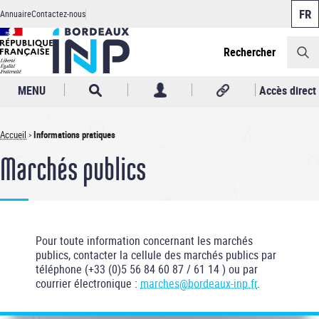
Panneau de gestion des cookies
Aller
Annuaire
Contactez-nous
au
Header
contenu
principal
Rechercher
MENU
Accès direct
Accueil
Informations pratiques
Fil
Marchés publics
d'Ariane
Pour toute information concernant les marchés
publics, contacter la cellule des marchés publics par
téléphone (+33 (0)5 56 84 60 87 / 61 14 ) ou par
courrier électronique :
marches@bordeaux-inp.fr
.